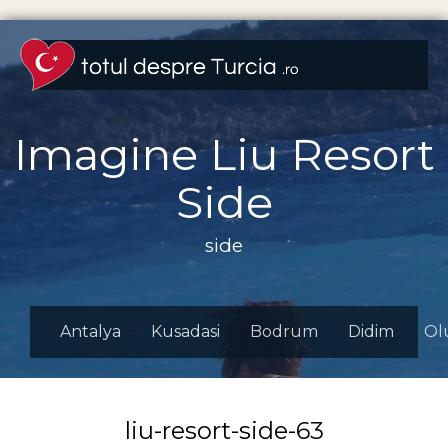
Imagine Liu Resort
Side
side
Antalya
Kusadasi
Bodrum
Didim
Ol
liu-resort-side-63