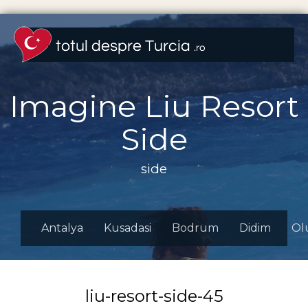
Imagine Liu Resort
Side
side
Antalya
Kusadasi
Bodrum
Didim
Ol
liu-resort-side-45