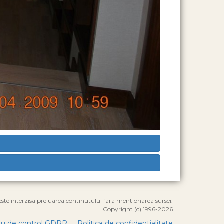
Este interzisa preluarea continutului fara mentionarea sursei.
Copyright (c) 1996-2026
u de control GDPR
Politica de confidentialitate