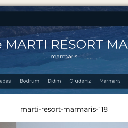
e MARTI RESORT M
marmaris
adasi
Bodrum
Didim
Oludeniz
Marmaris
marti-resort-marmaris-118