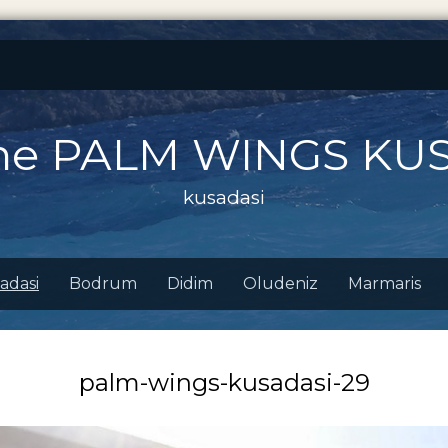
ne PALM WINGS KU
kusadasi
adasi
Bodrum
Didim
Oludeniz
Marmaris
palm-wings-kusadasi-29