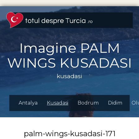
Imagine PALM
WINGS KUSADASI
kusadasi
Antalya
Kusadasi
Bodrum
Didim
Ol
palm-wings-kusadasi-171